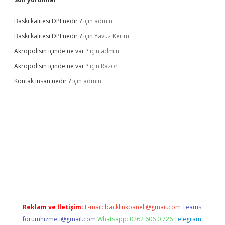
Baskı kalitesi DPI nedir ?
için
admin
Baskı kalitesi DPI nedir ?
için
Yavuz Kerim
Akropolisin içinde ne var ?
için
admin
Akropolisin içinde ne var ?
için
Razor
Kontak insan nedir ?
için
admin
onbet yeni giriş
tulipbet
Reklam ve İletişim:
E-mail:
backlinkpaneli@gmail.com
Teams:
forumhizmeti@gmail.com
Whatsapp: 0262 606 0 726
Telegram: