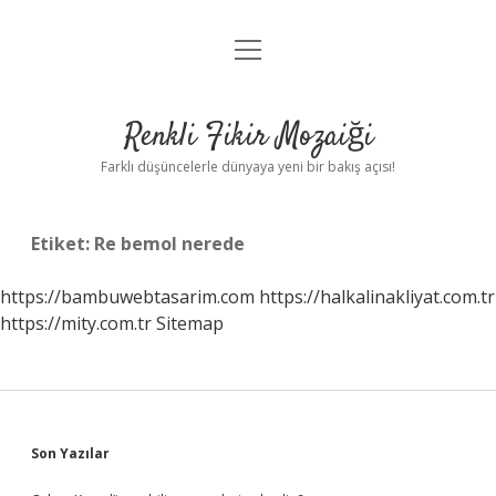
menüyü
Anasayfa
aç
Gizlilik Politikası
Renkli Fikir Mozaiği
Yasal Uyarı
Farklı düşüncelerle dünyaya yeni bir bakış açısı!
Hakkımızda
Etiket:
Re bemol nerede
Hakkımızda
https://bambuwebtasarim.com
https://halkalinakliyat.com.tr
https://mity.com.tr
Sitemap
Sidebar
Son Yazılar