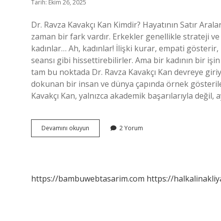
Tarih: Ekim 26, 2025
Dr. Ravza Kavakçı Kan Kimdir? Hayatının Satır Arala
zaman bir fark vardır. Erkekler genellikle strateji 
kadınlar… Ah, kadınlar! İlişki kurar, empati gösterir
seansı gibi hissettirebilirler. Ama bir kadının bir iş
tam bu noktada Dr. Ravza Kavakçı Kan devreye giri
dokunan bir insan ve dünya çapında örnek gösterile
Kavakçı Kan, yalnızca akademik başarılarıyla değil, 
Dr
Devamını okuyun
2 Yorum
Ravza
Kavakçı
Kan
Kimdir
?
https://bambuwebtasarim.com
https://halkalinakliy