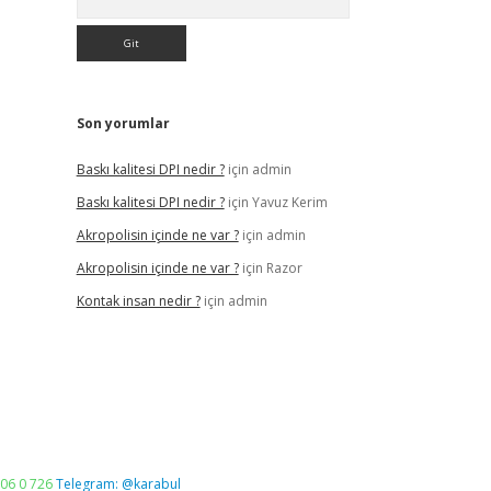
Son yorumlar
Baskı kalitesi DPI nedir ?
için
admin
Baskı kalitesi DPI nedir ?
için
Yavuz Kerim
Akropolisin içinde ne var ?
için
admin
Akropolisin içinde ne var ?
için
Razor
Kontak insan nedir ?
için
admin
06 0 726
Telegram: @karabul