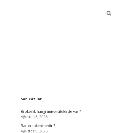
Sidebar
Son Yazılar
hiltonbet yeni g
Brokerlik hangi üniversitelerde var ?
Ağustos 6, 2026
Bartın kokeni nedir ?
Ağustos 5, 2026