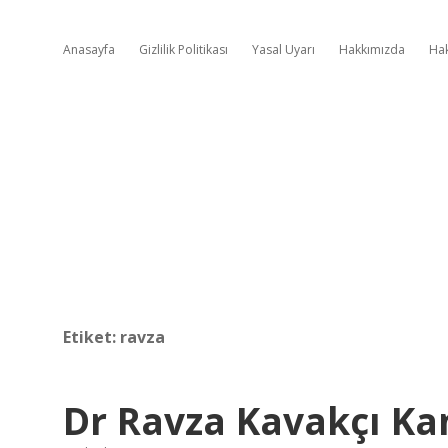
Anasayfa
Gizlilik Politikası
Yasal Uyarı
Hakkımızda
Ha
Etiket:
ravza
Dr Ravza Kavakçı Ka