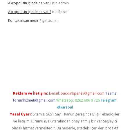
Akropolisin içinde ne var ?
için
admin
Akropolisin içinde ne var ?
için
Razor
Kontak insan nedir ?
için
admin
t yeni giriş
tulipbet
Reklam ve İletişim:
E-mail:
backlinkpaneli@gmail.com
Teams:
forumhizmeti@gmail.com
Whatsapp: 0262 606 0 726
Telegram:
@karabul
Yasal Uyarı:
Sitemiz, 5651 Sayılı Kanun gereğince Bilgi Teknolojileri
ve İletişim Kurumu (BTK) tarafından onaylanmış bir Yer Sağlayıcı
olarak hizmet vermektedir. Bu nedenle, sitedeki içerikleri proaktif