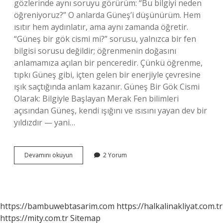
gözlerinde aynı soruyu görürüm: “Bu bilgiyi neden
öğreniyoruz?” O anlarda Güneş’i düşünürüm. Hem
ısıtır hem aydınlatır, ama aynı zamanda öğretir.
“Güneş bir gök cismi mi?” sorusu, yalnızca bir fen
bilgisi sorusu değildir; öğrenmenin doğasını
anlamamıza açılan bir penceredir. Çünkü öğrenme,
tıpkı Güneş gibi, içten gelen bir enerjiyle çevresine
ışık saçtığında anlam kazanır. Güneş Bir Gök Cismi
Olarak: Bilgiyle Başlayan Merak Fen bilimleri
açısından Güneş, kendi ışığını ve ısısını yayan dev bir
yıldızdır — yani…
Güneş
Devamını okuyun
2 Yorum
bir
gök
cismi
mi
?
https://bambuwebtasarim.com
https://halkalinakliyat.com.tr
https://mity.com.tr
Sitemap