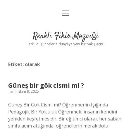
menüyü
Anasayfa
aç
Gizlilik Politikası
Renkli Fikir Mozaiği
Yasal Uyarı
Farklı düşüncelerle dünyaya yeni bir bakış açısı!
Hakkımızda
Etiket:
olarak
Hakkımızda
Güneş bir gök cismi mi ?
Tarih: Ekim 9, 2025
Güneş Bir Gök Cismi mi? Öğrenmenin Işığında
Pedagojik Bir Yolculuk Öğrenmek, insanın kendini
yeniden keşfetmesidir. Bir eğitimci olarak her sabah
sınıfa adım attığımda, öğrencilerin merak dolu