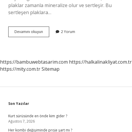
plaklar zamanla mineralize olur ve sertleşir. Bu
sertleşen plaklara…
Diş
Devamını okuyun
2 Yorum
taşına
nasıl
engel
olunur
?
https://bambuwebtasarim.com
https://halkalinakliyat.com.tr
https://mity.com.tr
Sitemap
Sidebar
Son Yazılar
Kurt sürüsünde en önde kim gider ?
Ağustos 7, 2026
Her kombi değişiminde proje şart mı ?