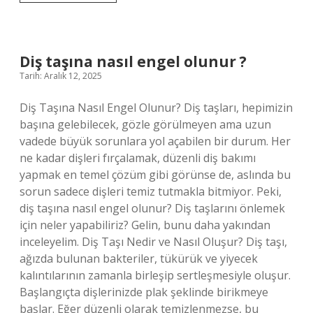
çarpıntısına
iyi
gelen
içecekler
nelerdir
Diş taşına nasıl engel olunur ?
?
Tarih: Aralık 12, 2025
Diş Taşına Nasıl Engel Olunur? Diş taşları, hepimizin
başına gelebilecek, gözle görülmeyen ama uzun
vadede büyük sorunlara yol açabilen bir durum. Her
ne kadar dişleri fırçalamak, düzenli diş bakımı
yapmak en temel çözüm gibi görünse de, aslında bu
sorun sadece dişleri temiz tutmakla bitmiyor. Peki,
diş taşına nasıl engel olunur? Diş taşlarını önlemek
için neler yapabiliriz? Gelin, bunu daha yakından
inceleyelim. Diş Taşı Nedir ve Nasıl Oluşur? Diş taşı,
ağızda bulunan bakteriler, tükürük ve yiyecek
kalıntılarının zamanla birleşip sertleşmesiyle oluşur.
Başlangıçta dişlerinizde plak şeklinde birikmeye
başlar. Eğer düzenli olarak temizlenmezse, bu