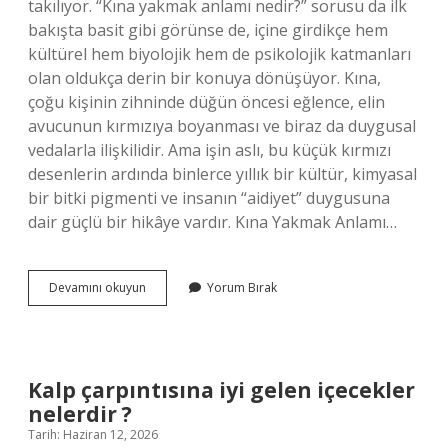
takılıyor. “Kına yakmak anlamı nedir?” sorusu da ilk
bakışta basit gibi görünse de, içine girdikçe hem
kültürel hem biyolojik hem de psikolojik katmanları
olan oldukça derin bir konuya dönüşüyor. Kına,
çoğu kişinin zihninde düğün öncesi eğlence, elin
avucunun kırmızıya boyanması ve biraz da duygusal
vedalarla ilişkilidir. Ama işin aslı, bu küçük kırmızı
desenlerin ardında binlerce yıllık bir kültür, kimyasal
bir bitki pigmenti ve insanın “aidiyet” duygusuna
dair güçlü bir hikâye vardır. Kına Yakmak Anlamı…
Kına
Devamını okuyun
Yorum Bırak
yakmak
anlamı
nedir
?
Kalp çarpıntısına iyi gelen içecekler
nelerdir ?
Tarih: Haziran 12, 2026