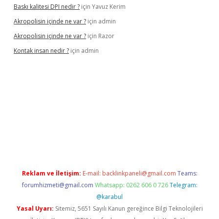
Baskı kalitesi DPI nedir ?
için
Yavuz Kerim
Akropolisin içinde ne var ?
için
admin
Akropolisin içinde ne var ?
için
Razor
Kontak insan nedir ?
için
admin
t
Reklam ve İletişim:
E-mail:
backlinkpaneli@gmail.com
Teams:
forumhizmeti@gmail.com
Whatsapp: 0262 606 0 726
Telegram:
@karabul
Yasal Uyarı:
Sitemiz, 5651 Sayılı Kanun gereğince Bilgi Teknolojileri