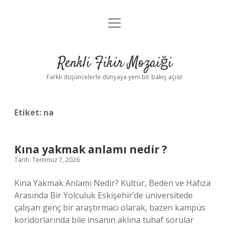
menüyü
Anasayfa
aç
Gizlilik Politikası
Renkli Fikir Mozaiği
Yasal Uyarı
Farklı düşüncelerle dünyaya yeni bir bakış açısı!
Hakkımızda
Etiket:
na
Hakkımızda
Kına yakmak anlamı nedir ?
Tarih: Temmuz 7, 2026
Kına Yakmak Anlamı Nedir? Kültür, Beden ve Hafıza
Arasında Bir Yolculuk Eskişehir’de üniversitede
çalışan genç bir araştırmacı olarak, bazen kampüs
koridorlarında bile insanın aklına tuhaf sorular