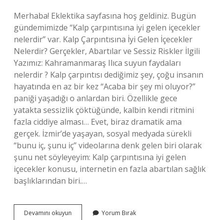
Merhaba! Eklektika sayfasına hoş geldiniz. Bugün
gündemimizde “Kalp çarpıntısına iyi gelen içecekler
nelerdir” var. Kalp Çarpıntısına İyi Gelen İçecekler
Nelerdir? Gerçekler, Abartılar ve Sessiz Riskler İlgili
Yazımız: Kahramanmaraş Ilıca suyun faydaları
nelerdir ? Kalp çarpıntısı dediğimiz şey, çoğu insanın
hayatında en az bir kez “Acaba bir şey mi oluyor?”
paniği yaşadığı o anlardan biri. Özellikle gece
yatakta sessizlik çöktüğünde, kalbin kendi ritmini
fazla ciddiye alması… Evet, biraz dramatik ama
gerçek. İzmir’de yaşayan, sosyal medyada sürekli
“bunu iç, şunu iç” videolarına denk gelen biri olarak
şunu net söyleyeyim: Kalp çarpıntısına iyi gelen
içecekler konusu, internetin en fazla abartılan sağlık
başlıklarından biri.…
Kalp
Devamını okuyun
Yorum Bırak