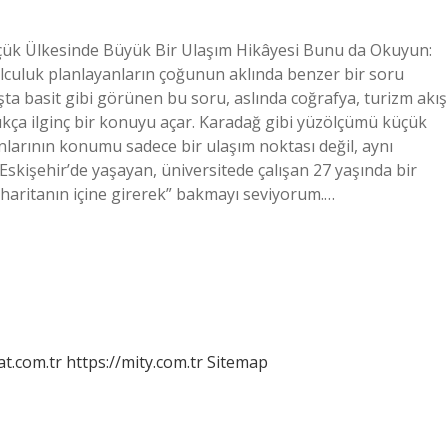
çük Ülkesinde Büyük Bir Ulaşım Hikâyesi Bunu da Okuyun:
lculuk planlayanların çoğunun aklında benzer bir soru
ışta basit gibi görünen bu soru, aslında coğrafya, turizm akış
dukça ilginç bir konuyu açar. Karadağ gibi yüzölçümü küçük
nlarının konumu sadece bir ulaşım noktası değil, aynı
kişehir’de yaşayan, üniversitede çalışan 27 yaşında bir
“haritanın içine girerek” bakmayı seviyorum.…
at.com.tr
https://mity.com.tr
Sitemap