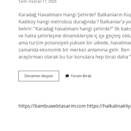
Tarih: Haziran 17, 2026
Karadağ Havalimanı Hangi Şehirde? Balkanların Kü
Kadıköy hangi metrobüs durağında ? Balkanlar’a yo
belirir: “Karadağ havalimanı hangi şehirde?” İlk bak
ve hatta şehirleşme dinamikleriyle iç içe geçmiş ol
ama turizm potansiyeli yüksek bir ülkede, havalima
zamanda ekonomik bir merkez anlamına gelir. Ben Es
araştırmacı olarak bu tür konulara hep biraz daha 
Karadağ
Devamını okuyun
Yorum Bırak
havalimanı
hangi
şehirde
?
https://bambuwebtasarim.com
https://halkalinakliy