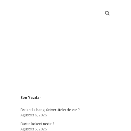
Sidebar
Son Yazılar
hiltonbet yeni giriş
tulipbet
Brokerlik hangi üniversitelerde var ?
Ağustos 6, 2026
Bartın kokeni nedir ?
Ağustos 5, 2026