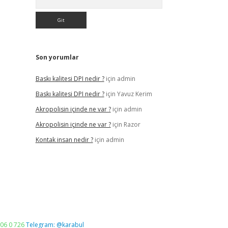
Son yorumlar
Baskı kalitesi DPI nedir ?
için
admin
Baskı kalitesi DPI nedir ?
için
Yavuz Kerim
Akropolisin içinde ne var ?
için
admin
Akropolisin içinde ne var ?
için
Razor
Kontak insan nedir ?
için
admin
06 0 726
Telegram: @karabul