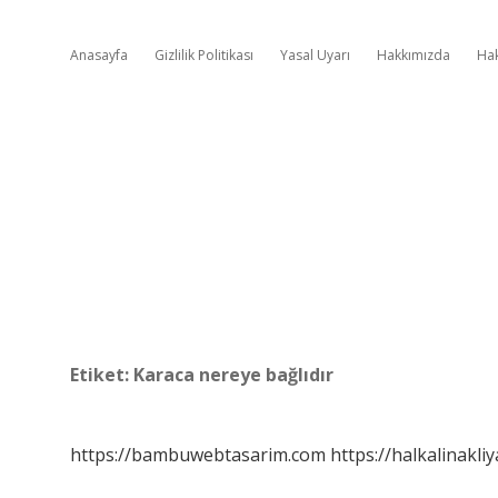
Anasayfa
Gizlilik Politikası
Yasal Uyarı
Hakkımızda
Ha
Etiket:
Karaca nereye bağlıdır
https://bambuwebtasarim.com
https://halkalinakliy