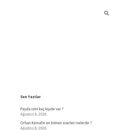
Sidebar
Son Yazılar
hiltonbet y
Peyda ismi kaç kişide var ?
Ağustos 8, 2026
Orhan Kemal’in en bilinen eserleri nelerdir ?
Ağustos 8, 2026