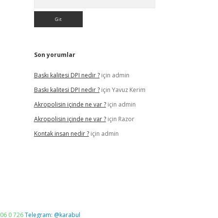
Son yorumlar
Baskı kalitesi DPI nedir ?
için
admin
Baskı kalitesi DPI nedir ?
için
Yavuz Kerim
Akropolisin içinde ne var ?
için
admin
Akropolisin içinde ne var ?
için
Razor
Kontak insan nedir ?
için
admin
06 0 726
Telegram: @karabul