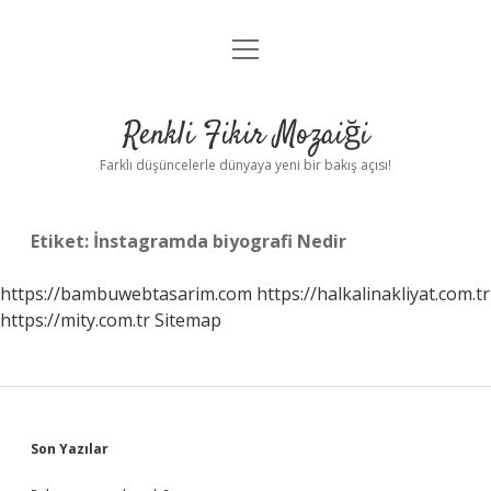
menüyü
Anasayfa
aç
Gizlilik Politikası
Renkli Fikir Mozaiği
Yasal Uyarı
Farklı düşüncelerle dünyaya yeni bir bakış açısı!
Hakkımızda
Etiket:
İnstagramda biyografi Nedir
Hakkımızda
https://bambuwebtasarim.com
https://halkalinakliyat.com.tr
https://mity.com.tr
Sitemap
Sidebar
Son Yazılar