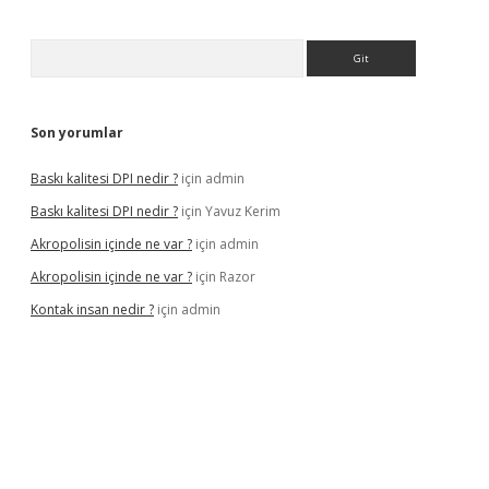
Arama
Son yorumlar
Baskı kalitesi DPI nedir ?
için
admin
Baskı kalitesi DPI nedir ?
için
Yavuz Kerim
Akropolisin içinde ne var ?
için
admin
Akropolisin içinde ne var ?
için
Razor
Kontak insan nedir ?
için
admin
bet yeni giriş
tulipbet