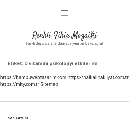
menüyü
Anasayfa
aç
Gizlilik Politikası
Renkli Fikir Mozaiği
Yasal Uyarı
Farklı düşüncelerle dünyaya yeni bir bakış açısı!
Hakkımızda
Etiket:
D vitamini psikolojiyi etkiler mi
Hakkımızda
https://bambuwebtasarim.com
https://halkalinakliyat.com.tr
https://mity.com.tr
Sitemap
Sidebar
Son Yazılar