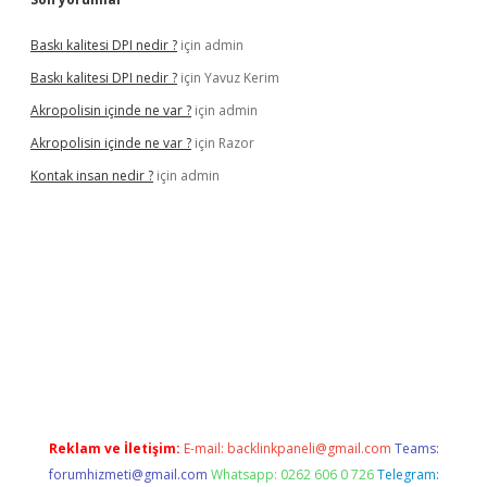
Baskı kalitesi DPI nedir ?
için
admin
Baskı kalitesi DPI nedir ?
için
Yavuz Kerim
Akropolisin içinde ne var ?
için
admin
Akropolisin içinde ne var ?
için
Razor
Kontak insan nedir ?
için
admin
nbet yeni giriş
tulipbet
Reklam ve İletişim:
E-mail:
backlinkpaneli@gmail.com
Teams:
forumhizmeti@gmail.com
Whatsapp: 0262 606 0 726
Telegram: