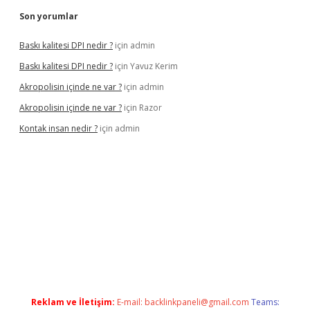
Son yorumlar
Baskı kalitesi DPI nedir ?
için
admin
Baskı kalitesi DPI nedir ?
için
Yavuz Kerim
Akropolisin içinde ne var ?
için
admin
Akropolisin içinde ne var ?
için
Razor
Kontak insan nedir ?
için
admin
onbet yeni giriş
tulipbet
Reklam ve İletişim:
E-mail:
backlinkpaneli@gmail.com
Teams: