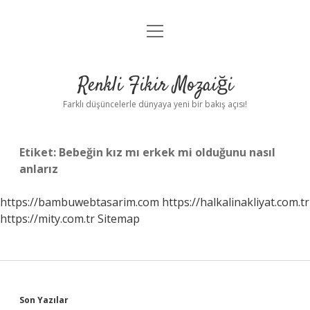
menüyü
Anasayfa
aç
Gizlilik Politikası
Renkli Fikir Mozaiği
Yasal Uyarı
Farklı düşüncelerle dünyaya yeni bir bakış açısı!
Hakkımızda
Etiket:
Bebeğin kız mı erkek mi olduğunu nasıl
Hakkımızda
anlarız
https://bambuwebtasarim.com
https://halkalinakliyat.com.tr
https://mity.com.tr
Sitemap
Sidebar
Son Yazılar