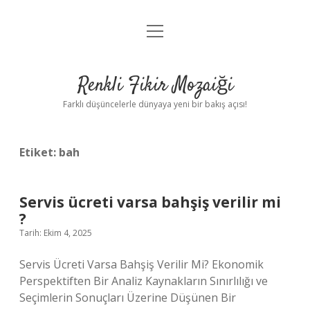
menüyü
Anasayfa
aç
Gizlilik Politikası
Renkli Fikir Mozaiği
Yasal Uyarı
Farklı düşüncelerle dünyaya yeni bir bakış açısı!
Hakkımızda
Etiket:
bah
Hakkımızda
Servis ücreti varsa bahşiş verilir mi
?
Tarih: Ekim 4, 2025
Servis Ücreti Varsa Bahşiş Verilir Mi? Ekonomik
Perspektiften Bir Analiz Kaynakların Sınırlılığı ve
Seçimlerin Sonuçları Üzerine Düşünen Bir