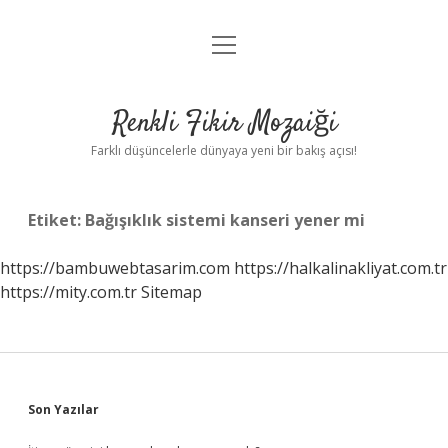
menüyü
Anasayfa
aç
Gizlilik Politikası
Renkli Fikir Mozaiği
Yasal Uyarı
Farklı düşüncelerle dünyaya yeni bir bakış açısı!
Hakkımızda
Etiket:
Bağışıklık sistemi kanseri yener mi
Hakkımızda
https://bambuwebtasarim.com
https://halkalinakliyat.com.tr
https://mity.com.tr
Sitemap
Sidebar
Son Yazılar