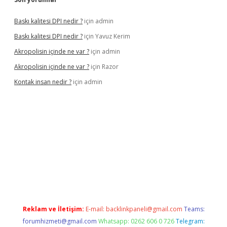
Baskı kalitesi DPI nedir ?
için
admin
Baskı kalitesi DPI nedir ?
için
Yavuz Kerim
Akropolisin içinde ne var ?
için
admin
Akropolisin içinde ne var ?
için
Razor
Kontak insan nedir ?
için
admin
onbet yeni giriş
tulipbet
Reklam ve İletişim:
E-mail:
backlinkpaneli@gmail.com
Teams:
forumhizmeti@gmail.com
Whatsapp: 0262 606 0 726
Telegram: