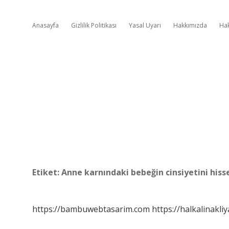
Anasayfa
Gizlilik Politikası
Yasal Uyarı
Hakkımızda
Ha
Etiket:
Anne karnındaki bebeğin cinsiyetini hiss
https://bambuwebtasarim.com
https://halkalinakliy