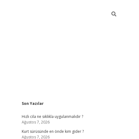
Sidebar
Son Yazılar
hiltonbet yeni g
Hızlı cila ne sıklıkla uygulanmalıdır ?
Ağustos 7, 2026
Kurt sürüsünde en önde kim gider ?
Ağustos 7, 2026