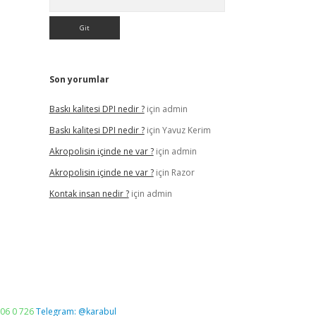
Son yorumlar
Baskı kalitesi DPI nedir ?
için
admin
Baskı kalitesi DPI nedir ?
için
Yavuz Kerim
Akropolisin içinde ne var ?
için
admin
Akropolisin içinde ne var ?
için
Razor
Kontak insan nedir ?
için
admin
06 0 726
Telegram: @karabul