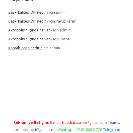
Baskı kalitesi DPI nedir ?
için
admin
Baskı kalitesi DPI nedir ?
için
Yavuz Kerim
Akropolisin içinde ne var ?
için
admin
Akropolisin içinde ne var ?
için
Razor
Kontak insan nedir ?
için
admin
onbet yeni giriş
tulipbet
Reklam ve İletişim:
E-mail:
backlinkpaneli@gmail.com
Teams:
forumhizmeti@gmail.com
Whatsapp: 0262 606 0 726
Telegram: