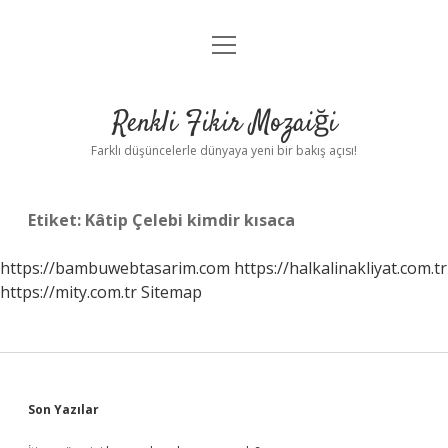
menüyü
Anasayfa
aç
Gizlilik Politikası
Renkli Fikir Mozaiği
Yasal Uyarı
Farklı düşüncelerle dünyaya yeni bir bakış açısı!
Hakkımızda
Etiket:
Kâtip Çelebi kimdir kısaca
Hakkımızda
https://bambuwebtasarim.com
https://halkalinakliyat.com.tr
https://mity.com.tr
Sitemap
Sidebar
Son Yazılar