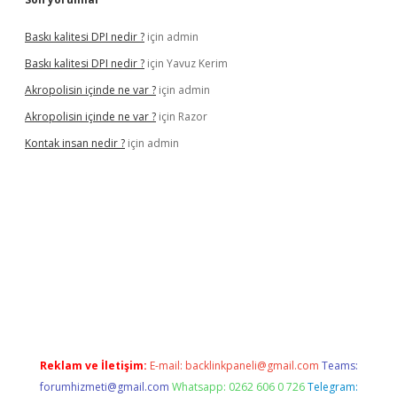
Baskı kalitesi DPI nedir ?
için
admin
Baskı kalitesi DPI nedir ?
için
Yavuz Kerim
Akropolisin içinde ne var ?
için
admin
Akropolisin içinde ne var ?
için
Razor
Kontak insan nedir ?
için
admin
onbet yeni giriş
tulipbet
Reklam ve İletişim:
E-mail:
backlinkpaneli@gmail.com
Teams:
forumhizmeti@gmail.com
Whatsapp: 0262 606 0 726
Telegram: