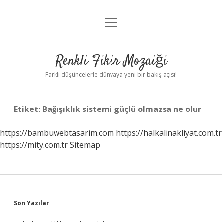
menüyü
Anasayfa
aç
Gizlilik Politikası
Renkli Fikir Mozaiği
Yasal Uyarı
Farklı düşüncelerle dünyaya yeni bir bakış açısı!
Hakkımızda
Etiket:
Bağışıklık sistemi güçlü olmazsa ne olur
Hakkımızda
https://bambuwebtasarim.com
https://halkalinakliyat.com.tr
https://mity.com.tr
Sitemap
Sidebar
Son Yazılar